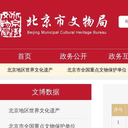
首页
政务公开
政务
北京地区世界文化遗产
北京市全国重点文物保护单位
首页
文博数据
北京市市级文物保护单位
北京市第三批市级
>
>
>
北京市地下文物埋藏区
北京地区备案且正常开放博物
文博数据
北京市可移动文物修复资质单位信息
核心区第一至八
核心区备案且正常开放博物馆
北京文物艺术品交易指
序号
北京地区世界文化遗产
1
北京市全国重点文物保护单位