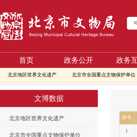
首页
政务公开
政务
北京地区世界文化遗产
北京市全国重点文物保护单位
首页
文博数据
北京市市级以上文物保护单位保护范围及建设
>
>
北京市地下文物埋藏区
北京地区备案且正常开放博物
文博数据
北京市可移动文物修复资质单位信息
核心区第一至八
核心区备案且正常开放博物馆
北京文物艺术品交易指
序号
北京地区世界文化遗产
1
北京市全国重点文物保护单位