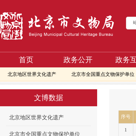
首页
政务公开
政务
北京地区世界文化遗产
北京市全国重点文物保护单位
首页
文博数据
北京市地下文物埋藏区
第四批地下文物埋藏
>
>
>
北京市地下文物埋藏区
北京地区备案且正常开放博物
文博数据
北京市可移动文物修复资质单位信息
核心区第一至八
核心区备案且正常开放博物馆
北京文物艺术品交易指
序号
北京地区世界文化遗产
1
北京市全国重点文物保护单位