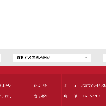
法律声明
站点地图
地 址：北京市通州区宋庄南
关于我们
意见建议
电 话：010-55529932