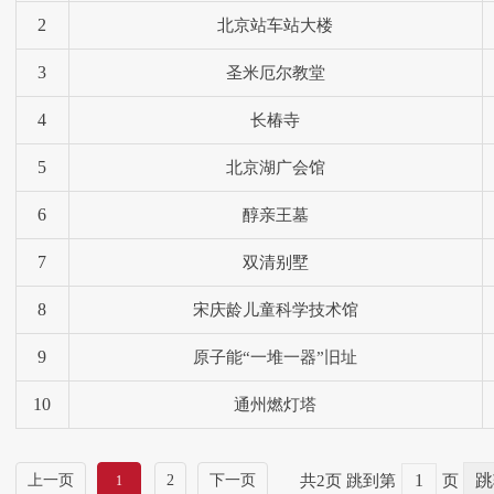
2
北京站车站大楼
3
圣米厄尔教堂
4
长椿寺
5
北京湖广会馆
6
醇亲王墓
7
双清别墅
8
宋庆龄儿童科学技术馆
9
原子能“一堆一器”旧址
10
通州燃灯塔
上一页
2
下一页
共2页
跳到第
页
1