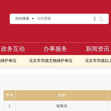
站内搜索
政务互动
办事服务
新闻资讯
物保护单位
北京市市级文物保护单位
北京市市级以
范围及建设控制地带
第十批划定文保单位的保护范围及建控地
>
常开放博物馆
北京地区免费开放博物馆
北京市文物
区第一至八批全国重点文物保护单位
核心区第一至九批北
术品交易指数
序号
名称
1
智珠寺