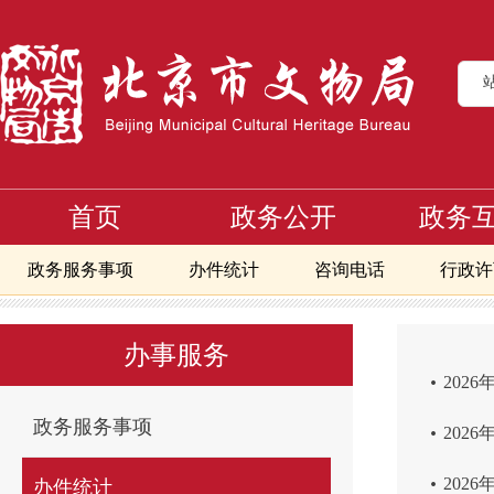
首页
政务公开
政务
政务服务事项
办件统计
咨询电话
行政许
首页
办事服务
办件统计
>
>
北京地区备案且正常开放博物馆地图
办事服务
.
202
.
政务服务事项
202
.
202
办件统计