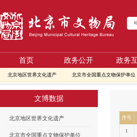
首页
政务公开
政务
北京地区世界文化遗产
北京市全国重点文物保护单位
首页
文博数据
北京市地下文物埋藏区
第一批地下文物埋藏
>
>
>
北京市地下文物埋藏区
北京地区备案且正常开放博物
文博数据
北京市可移动文物修复资质单位信息
核心区第一至八
核心区备案且正常开放博物馆
北京文物艺术品交易指
序号
北京地区世界文化遗产
1
北京市全国重点文物保护单位