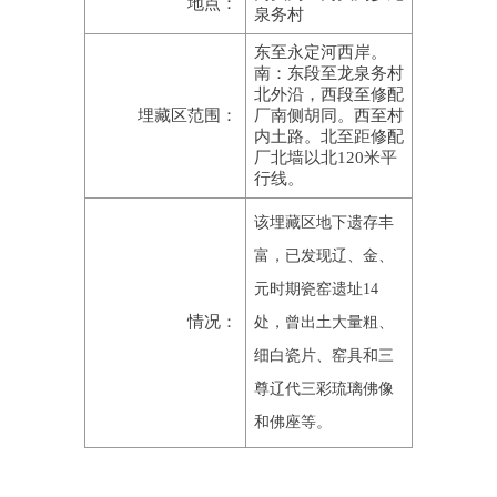
地点：
泉务村
东至永定河西岸。
南：东段至龙泉务村
北外沿，西段至修配
埋藏区范围：
厂南侧胡同。西至村
内土路。北至距修配
厂北墙以北120米平
行线。
该埋藏区地下遗存丰
富，已发现辽、金、
元时期瓷窑遗址14
情况：
处，曾出土大量粗、
细白瓷片、窑具和三
尊辽代三彩琉璃佛像
和佛座等。