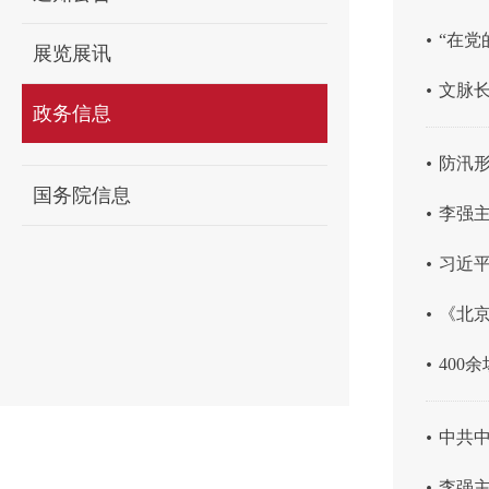
.
“在
展览展讯
.
文脉长
政务信息
.
防汛
国务院信息
.
李强主
.
习近
.
《北
.
400
.
中共
.
李强主