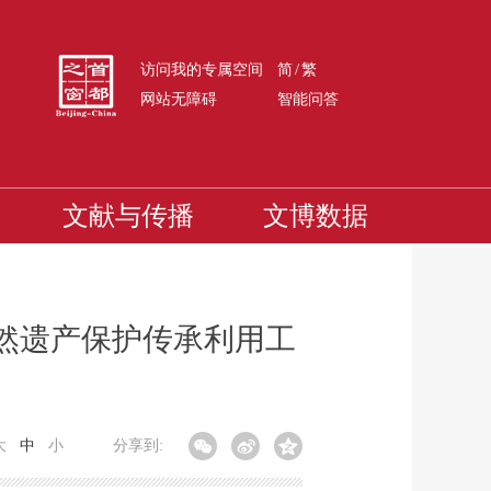
/
访问我的专属空间
简
繁
网站无障碍
智能问答
文献与传播
文博数据
然遗产保护传承利用工
大
中
小
分享到: