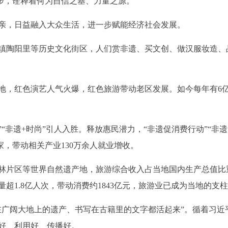
脚步，诠释着何为自信之基、力量之源。
，日益融入大众生活，进一步赋能经济社会发展。
陶阳里等历史文化街区，人们赏非遗、买文创、做汉服妆造、
，红色演艺人气火爆，红色旅游带动老区发展。如今每年有6亿
非遗+时尚”引人入胜。释放惠民潜力，“非遗促消费行动”“非遗
家，带动相关产业130万余人就业增收。
区等世界自然遗产地，旅游综合收入占当地国内生产总值比重
量超1.8亿人次，带动消费约1843亿元，旅游业已成为当地的支
阔大地上的遗产、书写在古籍里的文字都活起来”。循着习近
好、利用好、传播好。