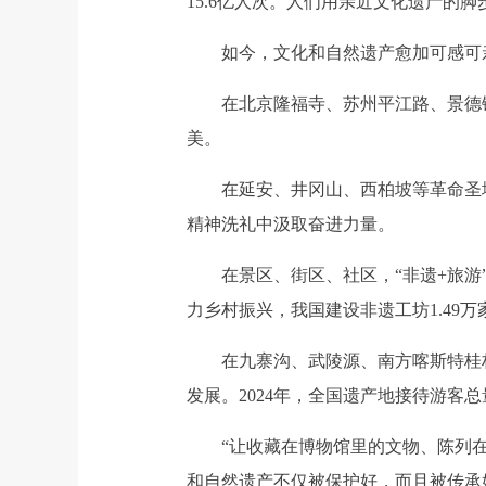
15.6亿人次。人们用亲近文化遗产的
如今，文化和自然遗产愈加可感可亲
在北京隆福寺、苏州平江路、景德镇
美。
在延安、井冈山、西柏坡等革命圣地
精神洗礼中汲取奋进力量。
在景区、街区、社区，“非遗+旅游”“
力乡村振兴，我国建设非遗工坊1.49万
在九寨沟、武陵源、南方喀斯特桂林片
发展。2024年，全国遗产地接待游客总
“让收藏在博物馆里的文物、陈列在广
和自然遗产不仅被保护好，而且被传承