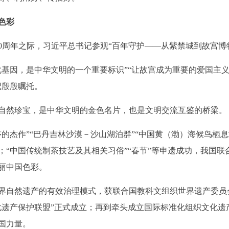
色彩
00周年之际，习近平总书记参观“百年守护——从紫禁城到故宫博
因，是中华文明的一个重要标识”“让故宫成为重要的爱国主义
记殷殷嘱托。
然珍宝，是中华文明的金色名片，也是文明交流互鉴的桥梁。
杰作”“巴丹吉林沙漠－沙山湖泊群”“中国黄（渤）海候鸟栖息地
；“中国传统制茶技艺及其相关习俗”“春节”等申遗成功，我国
丽中国色彩。
自然遗产的有效治理模式，获联合国教科文组织世界遗产委员
化遗产保护联盟”正式成立；再到牵头成立国际标准化组织文化遗
国力量。