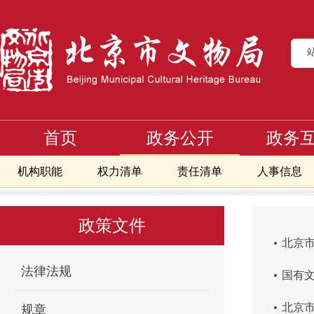
首页
政务公开
政务
机构职能
权力清单
责任清单
人事信息
首页
政务公开
政策文件
>
>
政府网站工作报告
重点领域
政策文件
.
北京市
.
法律法规
国有
.
北京市
规章