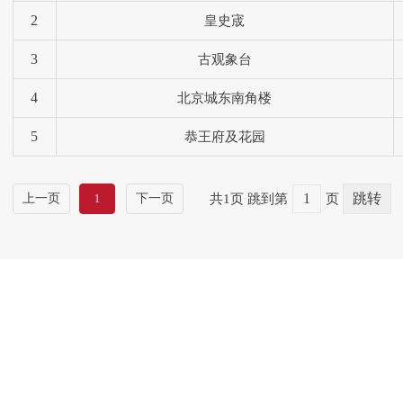
2
皇史宬
3
古观象台
4
北京城东南角楼
5
恭王府及花园
上一页
下一页
共1页
跳到第
页
1