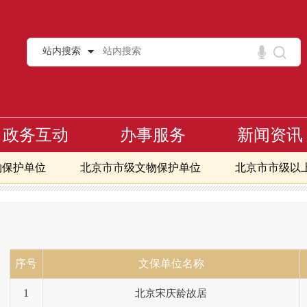
站内搜索
政务互动
办事服务
新闻资讯
物保护单位
北京市市级文物保护单位
北京市市级以
二批全国重点文物保护单位
常开放博物馆
北京地区免费开放博物馆
北京市文物
区第一至八批全国重点文物保护单位
核心区第一至九批北
术品交易指数
序号
文保单位名称
1
北京宋庆龄故居