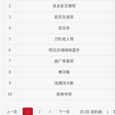
2
良乡多宝佛塔
3
延庆古崖居
4
灵岳寺
5
万松老人塔
6
明北京城城墙遗存
7
姚广孝墓塔
8
摩诃庵
9
琉璃河大桥
10
慈寿寺塔
上一页
2
3
下一页
共3页
跳到第
1