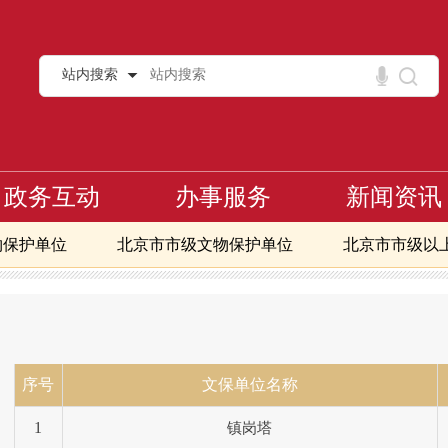
站内搜索
政务互动
办事服务
新闻资讯
物保护单位
北京市市级文物保护单位
北京市市级以
七批全国重点文物保护单位
常开放博物馆
北京地区免费开放博物馆
北京市文物
区第一至八批全国重点文物保护单位
核心区第一至九批北
术品交易指数
序号
文保单位名称
1
镇岗塔