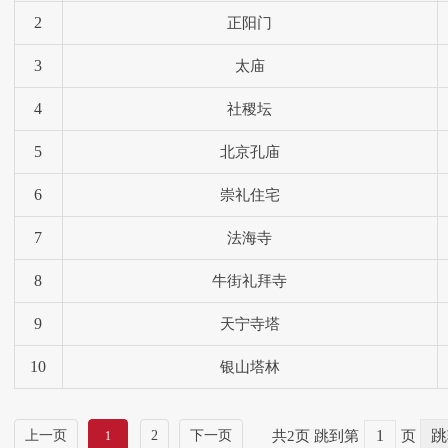
2
正阳门
3
太庙
4
社稷坛
5
北京孔庙
6
崇礼住宅
7
法海寺
8
牛街礼拜寺
9
天宁寺塔
10
银山塔林
上一页
2
下一页
共2页
跳到第
页
1