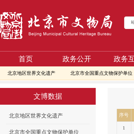
首页
政务公开
政务
北京地区世界文化遗产
北京市全国重点文物保护单位
首页
文博数据
北京市地下文物埋藏区
第三批地下文物埋藏
>
>
>
北京市地下文物埋藏区
北京地区备案且正常开放博物
文博数据
北京市可移动文物修复资质单位信息
核心区第一至八
核心区备案且正常开放博物馆
北京文物艺术品交易指
序号
北京地区世界文化遗产
1
北京市全国重点文物保护单位