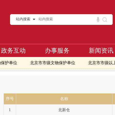
站内搜索
政务互动
办事服务
新闻资讯
物保护单位
北京市市级文物保护单位
北京市市级以
范围及建设控制地带
第二批划定文保单位的保护范围及建控地
>
常开放博物馆
北京地区免费开放博物馆
北京市文物
区第一至八批全国重点文物保护单位
核心区第一至九批北
术品交易指数
序号
名称
1
北新仓