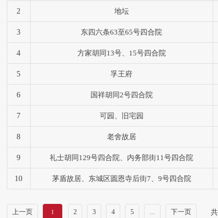
2
地坛
3
东四六条63至65号四合院
4
方家胡同13号、15号四合院
5
孚王府
6
国祥胡同2号四合院
7
可园、旧宅园
8
老舍故居
9
礼士胡同129号四合院、内务部街11号四合院
10
茅盾故居、东城区圆恩寺后街7、9号四合院
上一页
2
3
4
5
...
下一页
共
1