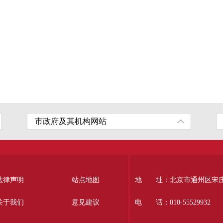
法律声明
站点地图
地 址：北京市通州区宋庄南
关于我们
意见建议
电 话：010-55529932