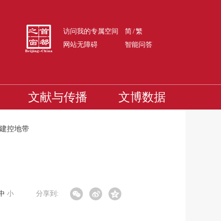
/
访问我的专属空间
简
繁
网站无障碍
智能问答
文献与传播
文博数据
建控地带
中
小
分享到: