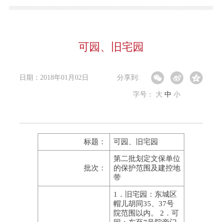
可园、旧宅园
日期：2018年01月02日
分享到:
字号：
大
中
小
标题：
可园、旧宅园
第二批划定文保单位
批次：
的保护范围及建控地
带
1．旧宅园：东城区
帽儿胡同35、37号
院范围以内。 2．可