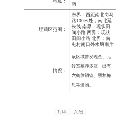
地点：
南
东界：西距南北向马
路100米处，南北延
长线 南界：现状田
埋藏区范围：
间小路 西界：现状
田间小路 北界：南
屯村南口外水塘南岸
该区域曾发现金、元
砖室墓葬多座，出有
情况：
六鹤纹铜镜、黑釉梅
瓶等遗物。