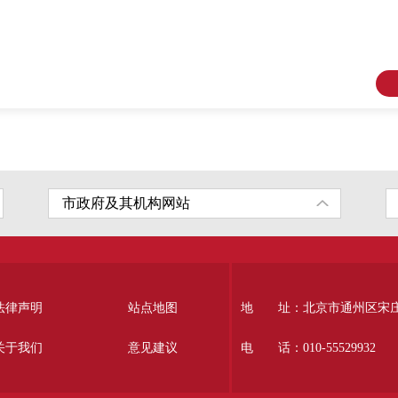
法律声明
站点地图
地 址：北京市通州区宋庄南
关于我们
意见建议
电 话：010-55529932