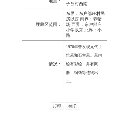
地点：
子务村西南
东界：东户部庄村民
房以西 南界：养猪
埋藏区范围：
场 西界：东户部庄
小学以东 北界：小
路
1970年曾发现元代土
坑墓和石室墓。墓内
情况：
绘有彩绘，并有陶
器、铜钱等遗物出
土。