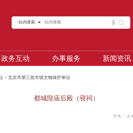
站内搜索
政务互动
办事服务
新闻资讯
位
>
北京市第三批市级文物保护单位
都城隍庙后殿（寝祠）
字号：
大