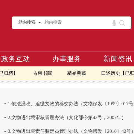
站内搜索
政务互动
办事服务
新闻资讯
已归档】
古楸书院
精品典藏
口述历史【已
作手册【已归档】
可移动文物管理
民间可移动文物管理
>
>
.
1.依法没收、追缴文物的移交办法（文物保发〔1999〕017
.
2.文物进出境审核管理办法（文化部令第42号，2007年）
.
3.文物进出境责任鉴定员管理办法（文物博发〔2010〕42号