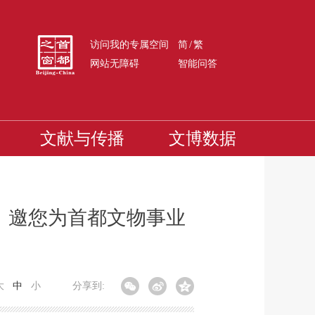
/
访问我的专属空间
简
繁
网站无障碍
智能问答
文献与传播
文博数据
，邀您为首都文物事业
大
中
小
分享到: