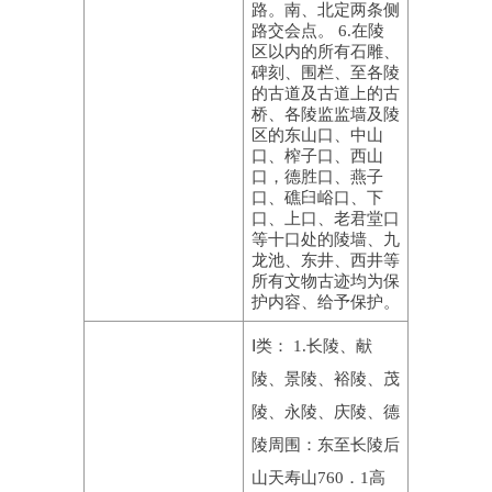
路。南、北定两条侧
路交会点。 6.在陵
区以内的所有石雕、
碑刻、围栏、至各陵
的古道及古道上的古
桥、各陵监监墙及陵
区的东山口、中山
口、榨子口、西山
口，德胜口、燕子
口、礁臼峪口、下
口、上口、老君堂口
等十口处的陵墙、九
龙池、东井、西井等
所有文物古迹均为保
护内容、给予保护。
Ⅰ类： 1.长陵、献
陵、景陵、裕陵、茂
陵、永陵、庆陵、德
陵周围：东至长陵后
山天寿山760．1高