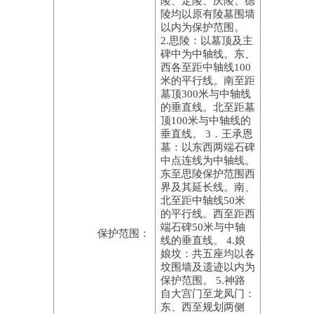
陵、定陵、庆陵、德
陵均以原有陵墓围墙
以内为保护范围。
2.思陵：以墓顶及主
碑中为中轴线。东、
西各至距中轴线100
米的平行线。南至距
墓顶300米与中轴线
的垂直线。北至距墓
顶100米与中轴线的
垂直线。 3．王承恩
墓：以东西两端石碑
中点连线为中轴线。
东至思陵保护范围西
界及其延长线。南、
北至距中轴线50米
的平行线。西至距西
端石碑50米与中轴
保护范围：
线的垂直线。 4.娘
娘坟：共五座均以各
坟围墙及遗迹以内为
保护范围。 5.神路
自大宫门至龙凤门：
东、西至规划两侧