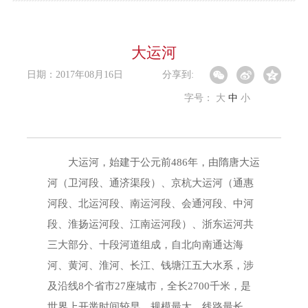
大运河
日期：2017年08月16日
分享到:
字号：
大
中
小
大运河，始建于公元前486年，由隋唐大运
河（卫河段、通济渠段）、京杭大运河（通惠
河段、北运河段、南运河段、会通河段、中河
段、淮扬运河段、江南运河段）、浙东运河共
三大部分、十段河道组成，自北向南通达海
河、黄河、淮河、长江、钱塘江五大水系，涉
及沿线8个省市27座城市，全长2700千米，是
世界上开凿时间较早、规模最大、线路最长、