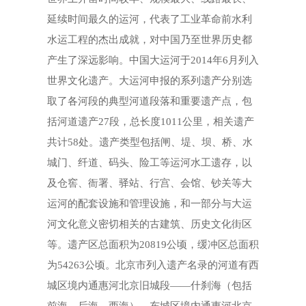
延续时间最久的运河，代表了工业革命前水利
水运工程的杰出成就，对中国乃至世界历史都
产生了深远影响。中国大运河于2014年6月列入
世界文化遗产。大运河申报的系列遗产分别选
取了各河段的典型河道段落和重要遗产点，包
括河道遗产27段，总长度1011公里，相关遗产
共计58处。遗产类型包括闸、堤、坝、桥、水
城门、纤道、码头、险工等运河水工遗存，以
及仓窖、衙署、驿站、行宫、会馆、钞关等大
运河的配套设施和管理设施，和一部分与大运
河文化意义密切相关的古建筑、历史文化街区
等。遗产区总面积为20819公顷，缓冲区总面积
为54263公顷。北京市列入遗产名录的河道有西
城区境内通惠河北京旧城段——什刹海（包括