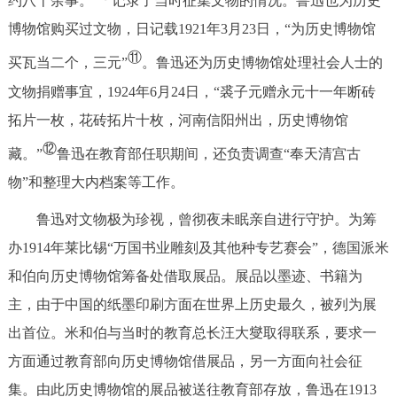
约八十余事。”
记录了当时征集文物的情况。鲁迅也为历史
博物馆购买过文物，日记载1921年3月23日，“为历史博物馆
⑪
买瓦当二个，三元”
。鲁迅还为历史博物馆处理社会人士的
文物捐赠事宜，1924年6月24日，“裘子元赠永元十一年断砖
拓片一枚，花砖拓片十枚，河南信阳州出，历史博物馆
⑫
藏。”
鲁迅在教育部任职期间，还负责调查“奉天清宫古
物”和整理大内档案等工作。
鲁迅对文物极为珍视，曾彻夜未眠亲自进行守护。为筹
办1914年莱比锡“万国书业雕刻及其他种专艺赛会”，德国派米
和伯向历史博物馆筹备处借取展品。展品以墨迹、书籍为
主，由于中国的纸墨印刷方面在世界上历史最久，被列为展
出首位。米和伯与当时的教育总长汪大燮取得联系，要求一
方面通过教育部向历史博物馆借展品，另一方面向社会征
集。由此历史博物馆的展品被送往教育部存放，鲁迅在1913