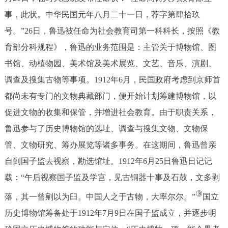
事，此状。中华民国元年八月二十一日，荐字第肆拾玖
号。”26日，鲁迅被任命为社会教育司第一科科长，按照《教
育部分科规程》，鲁迅的业务范围是：主管关于博物馆、图
书馆、动植物园、美术馆及美术展览、文艺、音乐、演剧、
调查及搜集古物等事项。1912年6月，民国政府考虑到京师首
都尚未有专门的文物典藏部门，便开始计划筹建博物馆，以
促进文物的收集和保管，并增进社会教育。由于职责关系，
鲁迅参与了历史博物馆的选址、调查与搜集文物、文物保
管、文物研究、筹办展览等诸多事务。在这期间，鲁迅曾亲
自到国子监去视察，勘选馆址。1912年6月25日鲁迅日记记
载：“午后视察国子监及学宫，见古铜器十事及石鼓，文多剥
③
落，其一曾剜以为臼。中国人之于古物，大率尔尔。”
国立
历史博物馆筹备处于1912年7月9日在国子监成立，并逐步明