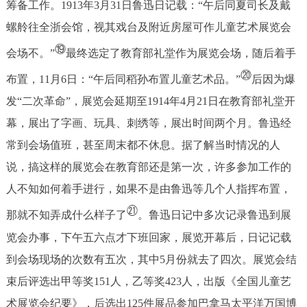
筹备工作。1913年3月31日鲁迅日记载：“午后同夏司长及戴
螺舲往全浙会馆，视其戏台及附近房屋可作儿童艺术展览会
⑲
会场不。”
最终选定了教育部礼堂作为展览会场，随后着手
⑳
布置，11月6日：“午后同稻孙布置儿童艺术品。”
后因为爆
发“二次革命”，展览会延期至1914年4月21日在教育部礼堂开
幕，展出了字画、玩具、刺绣等，展出时间两个月。鲁迅经
常到会场值班，甚至周末都不休息。据了解当时情况的人
说，搞这样的展览会在教育部还是第一次，许多参加工作的
人不知如何着手进行，如果不是由鲁迅等几个人指挥布置，
㉑
那就不知弄成什么样子了
。鲁迅日记中多次记录鲁迅到展
览会办事，下午五六点才下班回家，展览开幕后，日记记载
到会场现场的次数有五次，其中5月份就去了四次。展览会结
束后评选出甲等奖151人，乙等奖423人，出版《全国儿童艺
术展览会纪要》，后选出125件展品参加巴拿马太平洋万国博