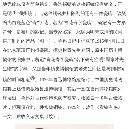
地无纹或仅有简单铭文。鲁迅捐赠的这枚铜镜仅有铭文，正
是明代“湖州镜”。与这件铜镜并排陈列的还有一件瓷碗，该瓷
碗为白底蓝色“寿”字花，名为“青花寿字瓷碗”，碗底有一方形
符号，是窑厂的戳记。据专家鉴定，此碗为明末或清初民间
窑厂制作的产品（图一）。鲁迅日记中记载了1915年4月11日
在北京琉璃厂购得瓷碗。据史树青先生介绍，原中国历史博
物馆的旧账中，所记“青花寿字瓷碗”名下确有注明“周豫才先
生赠”的字样，又据当年历史博物馆的老先生回忆是与捐赠铜
⑮
镜的时间相近
。1956年鲁迅博物馆建馆时，中国历史博物
馆将上述镜调拨给鲁迅博物馆，其后一直在鲁讯博物馆陈列
厅展出。鲁迅对古代铜镜也颇有研究，收藏四十多种古镜拓
片，但现仅存此一件实物铜镜。1925年，曾作《看镜有感》
一文，后收入杂文集《坟》。