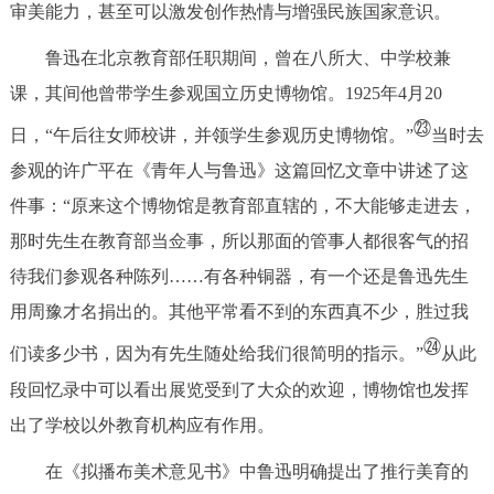
审美能力，甚至可以激发创作热情与增强民族国家意识。
鲁迅在北京教育部任职期间，曾在八所大、中学校兼
课，其间他曾带学生参观国立历史博物馆。1925年4月20
㉓
日，“午后往女师校讲，并领学生参观历史博物馆。”
当时去
参观的许广平在《青年人与鲁迅》这篇回忆文章中讲述了这
件事：“原来这个博物馆是教育部直辖的，不大能够走进去，
那时先生在教育部当佥事，所以那面的管事人都很客气的招
待我们参观各种陈列……有各种铜器，有一个还是鲁迅先生
用周豫才名捐出的。其他平常看不到的东西真不少，胜过我
㉔
们读多少书，因为有先生随处给我们很简明的指示。”
从此
段回忆录中可以看出展览受到了大众的欢迎，博物馆也发挥
出了学校以外教育机构应有作用。
在《拟播布美术意见书》中鲁迅明确提出了推行美育的