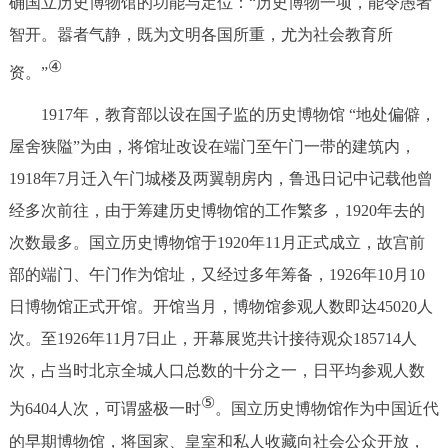
确国立历史博物馆的功能与定位：“历史博物一项，能令愚者
智开。嚣者气静，既为文明各国所重，尤为社会教育所
④
资。”
1917年，教育部以设在国子监的历史博物馆 “地处偏僻，
屋舍狭隘”为由，将馆址改设在端门至午门一带的建筑内，
1918年7月迁入午门城楼及两翼朝房内，鲁迅日记中记载他曾
经多次前往，由于筹建历史博物馆的工作繁多，1920年去的
次数最多。国立历史博物馆于1920年11月正式成立，故宫前
部的端门、午门作为馆址，又经过多年筹备，1926年10月10
日博物馆正式开馆。开馆当月，博物馆参观人数即达45020人
次。至1926年11月7日止，开幕展览共计接待观众185714人
次，占当时北京全城人口总数的十分之一，日平均参观人数
⑤
为6404人次，可谓盛极一时
。国立历史博物馆作为中国近代
的早期博物馆，将国家、皇室和私人收藏向社会公众开放，