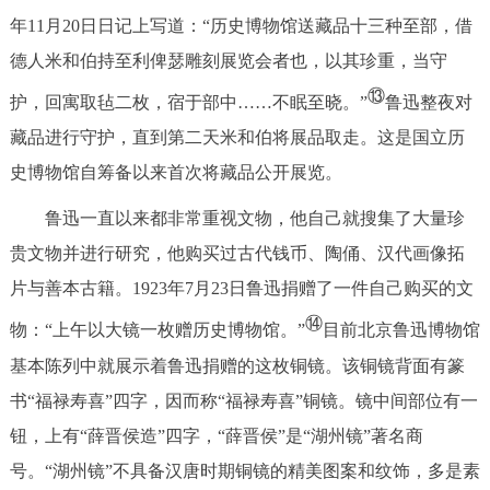
年11月20日日记上写道：“历史博物馆送藏品十三种至部，借
德人米和伯持至利俾瑟雕刻展览会者也，以其珍重，当守
⑬
护，回寓取毡二枚，宿于部中……不眠至晓。”
鲁迅整夜对
藏品进行守护，直到第二天米和伯将展品取走。这是国立历
史博物馆自筹备以来首次将藏品公开展览。
鲁迅一直以来都非常重视文物，他自己就搜集了大量珍
贵文物并进行研究，他购买过古代钱币、陶俑、汉代画像拓
片与善本古籍。1923年7月23日鲁迅捐赠了一件自己购买的文
⑭
物：“上午以大镜一枚赠历史博物馆。”
目前北京鲁迅博物馆
基本陈列中就展示着鲁迅捐赠的这枚铜镜。该铜镜背面有篆
书“福禄寿喜”四字，因而称“福禄寿喜”铜镜。镜中间部位有一
钮，上有“薛晋侯造”四字，“薛晋侯”是“湖州镜”著名商
号。“湖州镜”不具备汉唐时期铜镜的精美图案和纹饰，多是素