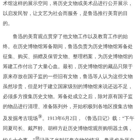
术馆这样的展示空间，将历史文物或美术品进行公开展示，
以启发民智，让文艺为社会而服务，是鲁迅推行美育的目
的。
鲁迅的美育观点贯穿了他文物工作以及教育工作的始
终。在历史博物馆筹备期间，鲁迅负责为历史博物馆筹备处
征集、购买、捐赠及保管文物、整理档案，为历史博物馆的
筹建工作付出了大量心血。最初，历史博物馆的藏品只限于
原来存放在国子监的一些旧有文物，鲁迅等人认为这些文物
虽然珍贵，但是对于建立国家级别的博物馆来说还远不足，
必须多方搜集历史文物。筹备处成立之后，除对原有国子监
的物品进行清理、准备陈列外，开始积极到各地区搜集古物
⑨
及发掘考古现场
。1913年6月2日，《鲁迅日记》载：“下午
同夏司长、戴芦舲、胡梓方赴历史博物馆观所购明器土偶，
⑩