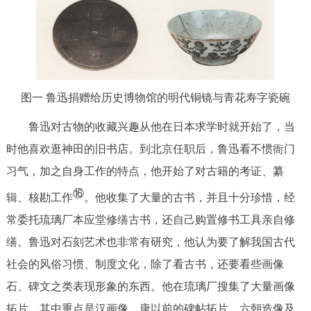
图一 鲁迅捐赠给历史博物馆的明代铜镜与青花寿字瓷碗
鲁迅对古物的收藏兴趣从他在日本求学时就开始了，当
时他喜欢逛神田的旧书店。到北京任职后，鲁迅看不惯衙门
习气，加之自身工作的特点，他开始了对古籍的考证、纂
⑯
辑、核勘工作
。他收集了大量的古书，并且十分珍惜，经
常委托琉璃厂本应堂修缮古书，还自己购置修书工具亲自修
缮。鲁迅对石刻艺术也非常有研究，他认为要了解我国古代
社会的风俗习惯、制度文化，除了看古书，还要看些画像
石、碑文之类表现形象的东西。他在琉璃厂搜集了大量画像
拓片，其中重点是汉画像，唐以前的碑帖拓片，六朝造像及