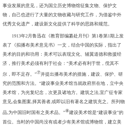
事业发展的意见，还为国立历史博物馆征集文物、保护文
物，自己也进行了大量的文物收藏与研究工作，为借鉴中外
优秀文化遗产，建设新文化提供了科学的思路和规范。
1913年2月鲁迅在《教育部编纂处月刊》第1卷第1期上发
表了《拟播布美术意见书》一文，结合中国的实际，指出了
美术的目的和功用：美术可以表现文化、辅翼道德和救援经
济，推行美术必须有利于社会：“美术必有利于世，傥其不
⑦
尔，即不足存。”
并提出播布美术的措施，建设、保护、研
究的范围和方法。“建设事业美术馆当就政府所在地，立中央
美术馆，为光复纪念，次更及诸地方。建筑之法,宜广征专家
意见,会集图案,择其善者,或即以旧有著名之建筑充之。所列物
⑧
品,为中国旧时国有之美术品。”
建设美术馆是“建设事业”的
首位。当时的中国尚没有或者少有美术馆或博物馆，建立美