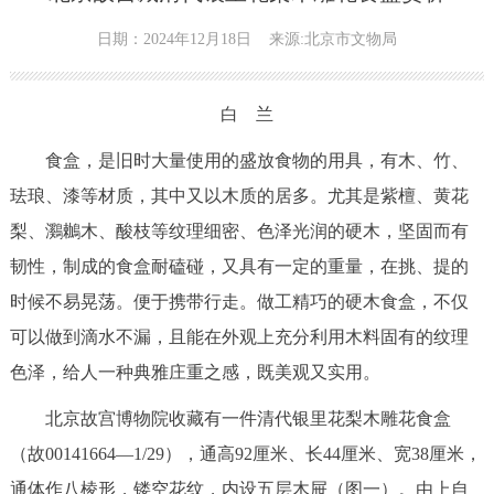
日期：2024年12月18日
来源:北京市文物局
白 兰
食盒，是旧时大量使用的盛放食物的用具，有木、竹、
珐琅、漆等材质，其中又以木质的居多。尤其是紫檀、黄花
梨、鸂鶒木、酸枝等纹理细密、色泽光润的硬木，坚固而有
韧性，制成的食盒耐磕碰，又具有一定的重量，在挑、提的
时候不易晃荡。便于携带行走。做工精巧的硬木食盒，不仅
可以做到滴水不漏，且能在外观上充分利用木料固有的纹理
色泽，给人一种典雅庄重之感，既美观又实用。
北京故宫博物院收藏有一件清代银里花梨木雕花食盒
（故00141664—1/29），通高92厘米、长44厘米、宽38厘米，
通体作八棱形，镂空花纹，内设五层木屉（图一）。由上自