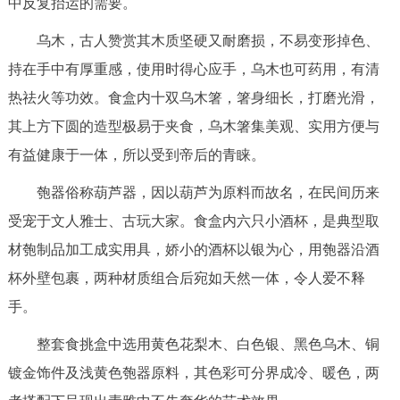
中反复抬运的需要。
乌木，古人赞赏其木质坚硬又耐磨损，不易变形掉色、
持在手中有厚重感，使用时得心应手，乌木也可药用，有清
热祛火等功效。食盒内十双乌木箸，箸身细长，打磨光滑，
其上方下圆的造型极易于夹食，乌木箸集美观、实用方便与
有益健康于一体，所以受到帝后的青睐。
匏器俗称葫芦器，因以葫芦为原料而故名，在民间历来
受宠于文人雅士、古玩大家。食盒内六只小酒杯，是典型取
材匏制品加工成实用具，娇小的酒杯以银为心，用匏器沿酒
杯外壁包裹，两种材质组合后宛如天然一体，令人爱不释
手。
整套食挑盒中选用黄色花梨木、白色银、黑色乌木、铜
镀金饰件及浅黄色匏器原料，其色彩可分界成冷、暖色，两