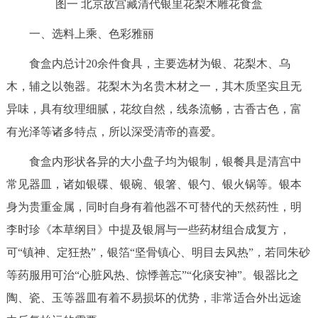
图一 北京故宫藏清代银里花梨木雕花食盒
一、选料上乘、色彩雅丽
食盒内总计20余件食具，主要选材为银、花梨木、乌
木，辅之以匏器。花梨木为名贵木材之一，其木质坚实且无
异味，具有纹理细腻，花纹自然，线条流畅，古香古色，富
有光泽等诸多特点，所以深受清帝的喜爱。
食盒内形状各异的大小盘子均为银制，银餐具是清宫中
常见器皿，诸如银碟、银碗、银箸、银勺、银火锅等。银本
身为贵重金属，同时自身有着他器不可替代的天然药性，明
李时珍《本草纲目》中提及银屑与一些药材组合成复方，
可“镇神、定狂热”，银箔“坚骨镇心、明目去风热”，若同朱砂
等药服用可治“心脏风热、惊悸善忘”“化痰安神”。银器比之
陶、瓷、玉等器皿有着不易损坏的优势，非常适合外出远途