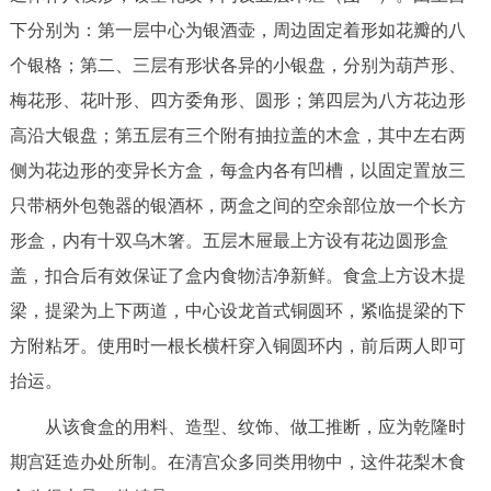
下分别为：第一层中心为银酒壶，周边固定着形如花瓣的八
个银格；第二、三层有形状各异的小银盘，分别为葫芦形、
梅花形、花叶形、四方委角形、圆形；第四层为八方花边形
高沿大银盘；第五层有三个附有抽拉盖的木盒，其中左右两
侧为花边形的变异长方盒，每盒内各有凹槽，以固定置放三
只带柄外包匏器的银酒杯，两盒之间的空余部位放一个长方
形盒，内有十双乌木箸。五层木屉最上方设有花边圆形盒
盖，扣合后有效保证了盒内食物洁净新鲜。食盒上方设木提
梁，提梁为上下两道，中心设龙首式铜圆环，紧临提梁的下
方附粘牙。使用时一根长横杆穿入铜圆环内，前后两人即可
抬运。
从该食盒的用料、造型、纹饰、做工推断，应为乾隆时
期宫廷造办处所制。在清宫众多同类用物中，这件花梨木食