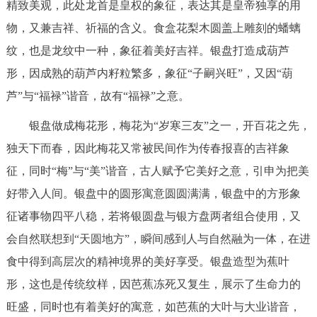
精致美观，此处龙首是皇权的象征，表达其是皇帝独享的用
物，又兼吉祥、祈福的含义。食盒花梨木圆盖上雕刻的蟠螭
纹，也是龙纹中一种，象征着美好吉祥。银盘打造成葫芦
形，因成熟的葫芦内籽粒繁多，象征“子嗣兴旺”，又因“葫
芦”与“福禄”谐音，故有“福禄”之意。
银盘做成梅花形，梅花为“岁寒三友”之一，开百花之先，
独天下而春，因此梅花又常被民间作为传春报喜的吉祥象
征，同时“梅”与“美”谐音，古人赋予它美好之意，引申为把美
好带入人间。银盘中的圆形寓意圆圆满满，银盘中的方形象
征诸事物四平八稳，若将银圆盘与银方盘两者组合使用，又
会自然联想到“天圆地方”，瞬间感到人与自然融为一体，在进
食中得到高层次的精神境界的美好享受。银盘造型为蕉叶
形，这也是传统纹样，因芭蕉冻死又复生，展示了生命力的
旺盛，同时也有着美好的寓意，如芭蕉的大叶与大业谐音，