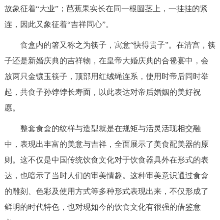
故象征着“大业”；芭蕉果实长在同一根圆茎上，一挂挂的紧
连，因此又象征着“吉祥同心”。
食盒内的箸又称之为筷子，寓意“快得贵子”。在清宫，筷
子还是新婚庆典的吉祥物，在皇帝大婚庆典的合卺宴中，会
放两只金镶玉筷子，顶部用红绒绳连系，使用时帝后同时举
起，共食子孙饽饽长寿面，以此表达对帝后婚姻的美好祝
愿。
整套食盒的纹样与造型就是在规矩与活灵活现相交融
中，表现出丰富的美意与吉祥，全面展示了美食配美器的原
则。这不仅是中国传统饮食文化对于饮食器具外在形式的表
达，也暗示了当时人们的审美情趣。这种审美意识通过食盒
的雕刻、色彩及使用方式等多种形式表现出来，不仅形成了
鲜明的时代特色，也对现如今的饮食文化有很强的借鉴意