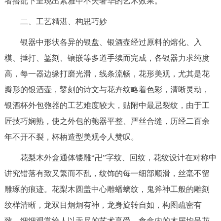
者搭配下呈现出素雅中不失奢华的艺术效果。
二、工艺精湛、构思巧妙
银器中形状各异的银盘、银酒壶经过原料的熔化、入
模、捶打、錾刻、镶嵌等多道手续而完成，各银器力求纯度
高，每一器边缘打磨光滑，线条流畅，花形美观，尤其是花
瓣形的银酒壶，錾刻的诗文与花卉纹略着色彩，清晰灵动，
银酒杯外包匏器的工艺难度较大，贴附中最忌裂纹，由于工
匠技巧娴熟，使之外包的匏器平整、严丝合缝，历经二百余
年不开不裂，杯柄造型美观令人赞叹。
花梨木外盒通体镂雕“卍”字纹、回纹，花纹设计在对称中
讲究错落有致又繁而不乱，纹饰的每一细部顺滑，丝毫不留
雕琢的痕迹。花梨木圆盖中心雕蟠螭纹，鬼斧神工般的雕刻
纹样清晰，龙双目炯炯有神，龙身旋转自如，构图疏密有
致，细细观赏给人以无尽的艺术享受。食盒内的木屉均呈花