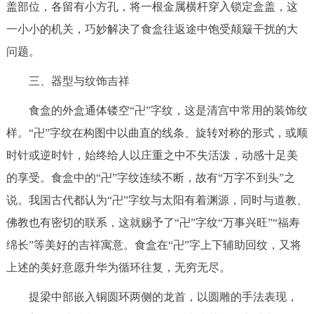
盖部位，各留有小方孔，将一根金属横杆穿入锁定盒盖，这
一小小的机关，巧妙解决了食盒往返途中饱受颠簸干扰的大
问题。
三、器型与纹饰吉祥
食盒的外盒通体镂空“卍”字纹，这是清宫中常用的装饰纹
样。“卍”字纹在构图中以曲直的线条、旋转对称的形式，或顺
时针或逆时针，始终给人以庄重之中不失活泼，动感十足美
的享受。食盒中的“卍”字纹连续不断，故有“万字不到头”之
说。我国古代都认为“卍”字纹与太阳有着渊源，同时与道教、
佛教也有密切的联系，这就赐予了“卍”字纹“万事兴旺”“福寿
绵长”等美好的吉祥寓意。食盒在“卍”字上下辅助回纹，又将
上述的美好意愿升华为循环往复，无穷无尽。
提梁中部嵌入铜圆环两侧的龙首，以圆雕的手法表现，