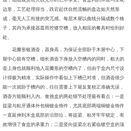
边形，工艺处理得当，跌宕起伏自然流畅的盘边如天然形
成，毫无人工衔接的突兀感。每层木屉以曲线分隔成数个格
子，其内为承接器皿而挖镂空槽，放入相应的餐具时恰到好
处。
花瓣形银酒壶，器身高，为保证全部卧于木屉中心，下
屉中心留有空槽，细长酒壶下身放入空槽内的同时，粗大的
壶上身也就顺利地入花瓣形的空槽内了，但由于盒内尺寸设
计得极为精准，实际操作中看似上下槽已对准，但酒壶很少
能一次就卧于槽内的，往往需要上下屉反复校正准确无误，
酒壶方能顺利入内。食挑盒的两处细节处理最有看点：一是
提梁与粘牙通体外包铜镀金饰件，尤其底部两端铜镀金饰件
一直延伸到木盒底部折沿部位，将提梁、粘牙牢牢锁定，有
效增强了食盒的承重力；二是竖向提梁左右紧临镂空盒的顶