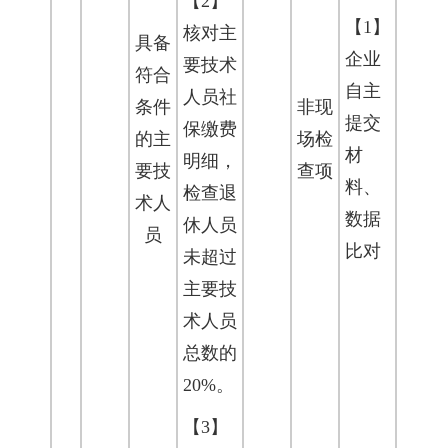
【2】
【1】
核对主
具备
企业
要技术
符合
自主
人员社
条件
非现
提交
保缴费
的主
场检
材
明细，
要技
查项
料、
检查退
术人
数据
休人员
员
比对
未超过
主要技
术人员
总数的
20%。
【3】