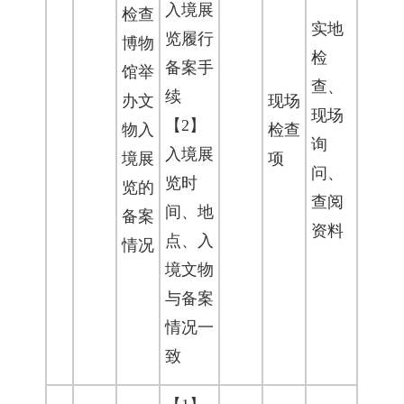
入境展
检查
实地
览履行
博物
检
备案手
馆举
查、
续
办文
现场
现场
【2】
物入
检查
询
入境展
境展
项
问、
览时
览的
查阅
间、地
备案
资料
点、入
情况
境文物
与备案
情况一
致