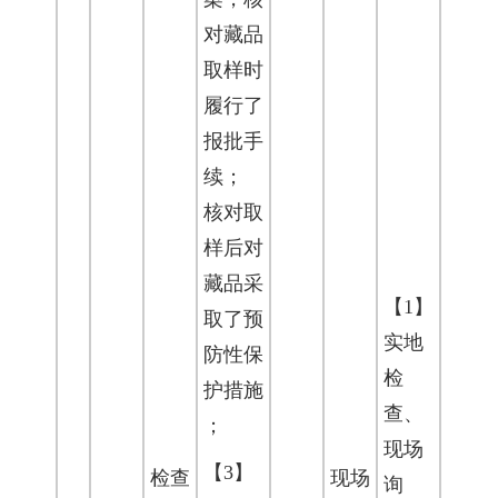
对藏品
取样时
履行了
报批手
续；
核对取
样后对
藏品采
【1】
取了预
实地
防性保
检
护措施
查、
；
现场
【3】
检查
现场
询