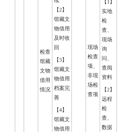
续
【1】
【2】
实地
馆藏文
检
物借用
查、
及时收
现场
现场
回
询
检查
检查
问、
【3】
馆藏
项、
查阅
馆藏文
文物
非现
资料
物借用
借用
场检
档案完
情况
【2】
查项
善
远程
检
【4】
查、
馆藏文
数据
物借用