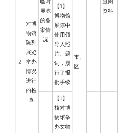
临时
查阅
【3】
展览
资料
博物馆
的备
对博
展陈中
案情
物馆
使用领
况
陈列
导人照
展览
片、题
市、
2
举办
词，履
区
情况
行了报
进行
批手续
的检
【1】
查
核对博
物馆举
办文物