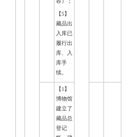
容）；
【5】
藏品出
入库已
履行出
库、入
库手
续。
【1】
博物馆
建立了
藏品总
登记