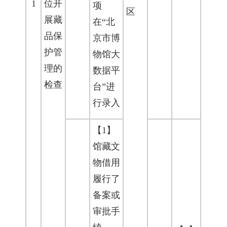
1
位开
项
区
展藏
在“北
品保
京市博
护管
物馆大
理的
数据平
检查
台”进
行录入
【1】
馆藏文
物借用
履行了
备案或
审批手