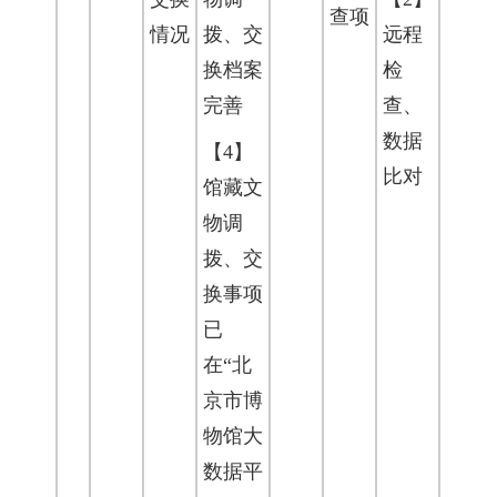
查项
情况
拨、交
远程
换档案
检
完善
查、
数据
【4】
比对
馆藏文
物调
拨、交
换事项
已
在“北
京市博
物馆大
数据平