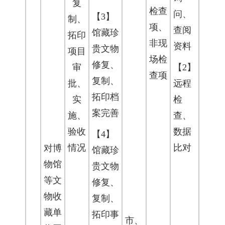
复
检查
问、
【3】
制、
项、
查阅
馆藏珍
拓印
非现
资料
贵文物
项目
场检
修复、
审
【2】
查项
复制、
批、
远程
拓印档
实
检
案完善
施、
查、
验收
数据
【4】
情况
比对
对博
馆藏珍
物馆
贵文物
等文
修复、
物收
复制、
藏单
拓印事
市、