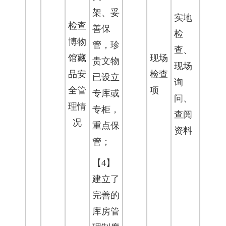
架、妥
实地
检查
善保
检
博物
管，珍
查、
馆藏
现场
贵文物
现场
品安
检查
已设立
询
全管
项
专库或
问、
理情
专柜，
查阅
况
重点保
资料
管；
【4】
建立了
完善的
库房管