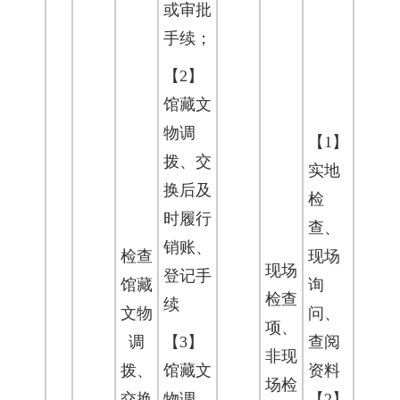
或审批
手续；
【2】
馆藏文
物调
【1】
拨、交
实地
换后及
检
时履行
查、
销账、
检查
现场
现场
登记手
馆藏
询
检查
续
文物
问、
项、
调
【3】
查阅
非现
拨、
馆藏文
资料
场检
交换
物调
【2】