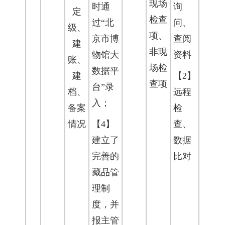
现场
时通
询
定
检查
过“北
问、
级、
项、
京市博
查阅
建
非现
物馆大
资料
账、
场检
数据平
建
【2】
查项
台”录
档、
远程
入；
备案
检
情况
【4】
查、
建立了
数据
完善的
比对
藏品管
理制
度，并
报主管