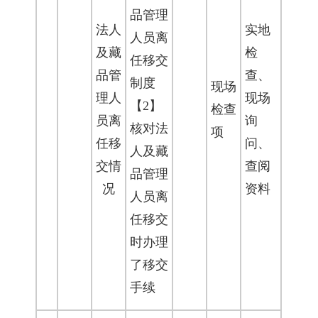
品管理
法人
实地
人员离
及藏
检
任移交
品管
查、
制度
现场
理人
现场
【2】
检查
员离
询
核对法
项
任移
问、
人及藏
交情
查阅
品管理
况
资料
人员离
任移交
时办理
了移交
手续