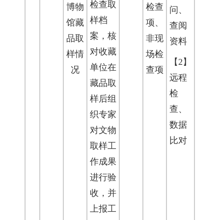
检查取
博物
检查
问、
样档
馆藏
项、
查阅
案，核
品取
非现
资料
对收藏
样情
场检
【2】
单位在
况
查项
远程
藏品取
检
样后组
查、
织专家
数据
对文物
比对
取样工
作成果
进行验
收，并
上报工