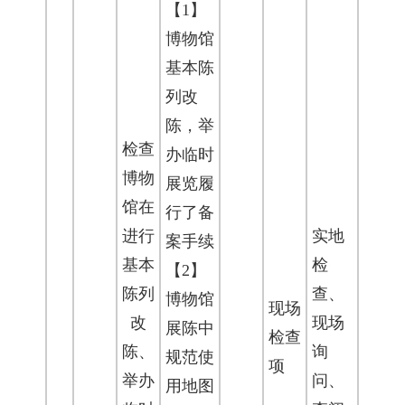
【1】
博物馆
基本陈
列改
陈，举
检查
办临时
博物
展览履
馆在
行了备
进行
实地
案手续
基本
检
【2】
陈列
查、
博物馆
现场
改
现场
展陈中
检查
陈、
询
规范使
项
举办
问、
用地图