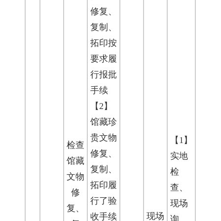
修复、
复制、
拓印按
要求履
行报批
手续
【2】
馆藏珍
贵文物
【1】
检查
修复、
实地
馆藏
复制、
检
文物
拓印履
查、
修
行了验
现场
复、
现场
收手续
询