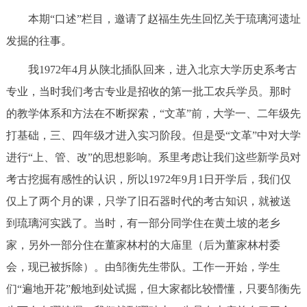
本期“口述”栏目，邀请了赵福生先生回忆关于琉璃河遗址
发掘的往事。
我1972年4月从陕北插队回来，进入北京大学历史系考古
专业，当时我们考古专业是招收的第一批工农兵学员。那时
的教学体系和方法在不断探索，“文革”前，大学一、二年级先
打基础，三、四年级才进入实习阶段。但是受“文革”中对大学
进行“上、管、改”的思想影响。系里考虑让我们这些新学员对
考古挖掘有感性的认识，所以1972年9月1日开学后，我们仅
仅上了两个月的课，只学了旧石器时代的考古知识，就被送
到琉璃河实践了。当时，有一部分同学住在黄土坡的老乡
家，另外一部分住在董家林村的大庙里（后为董家林村委
会，现已被拆除）。由邹衡先生带队。工作一开始，学生
们“遍地开花”般地到处试掘，但大家都比较懵懂，只要邹衡先