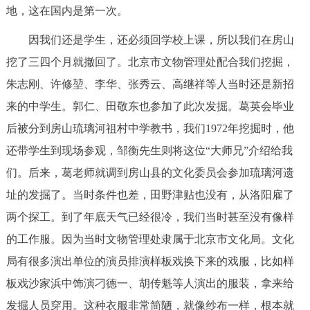
地，这在国内是第一次。
因我们还是学生，还必须回学校上课，所以我们在房山
挖了三四个月就撤回了。北京市文物管理处配合我们挖掘，
朱志刚、许修堃、李华、张秀云、高继祥等人当时还是新招
来的中学生。郭仁、田敬东也参加了此次发掘。葛英会毕业
后被分到房山琉璃河祖村中学教书，我们1972年挖掘时，他
还带学生到现场参观，邹衡先生则将这位“大师兄”介绍给我
们。后来，葛老师就调到房山县的文化委员会参加琉璃河遗
址的发掘了。当时条件也差，田野津贴也没有，从洛阳雇了
两个探工。到了年底天气已经很冷，我们当时甚至没有像样
的工作服。因为当时文物管理处隶属于北京市文化局。文化
局有很多演出单位的演员排演样板戏换下来的戏服，比如样
板戏沙家浜中饰演刁德一、胡传魁等人演出的服装，拿来给
发掘人员穿用。这种衣服非常简陋，就像纱布一样，根本就