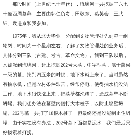
那段时间（上世纪七十年代），琉璃河一共挖掘了六七
十座西周墓葬，主要由郭仁负责，田敬东、葛英会、王武
钰、袁进京和我参加。
1975年，我从北大毕业，分配到文物管理处先到每一组
轮岗，时间为一个星期左右。了解了文物管理处的业务后，
具体分到三队（古建、考古、革命文物）。我到三队以后，
又被派到琉璃河，赶上挖掘202号大墓，中字型墓，属于燕侯
一级的墓。挖到四五米的时候，地下水就上来了。当时虽然
有抽水机，但是农村条件艰苦，经常停电，使得抽水机没法
工作。地下水很快涨上来，把墓壁都泡糟了，造成墓壁不断
坍塌。我们想办法在墓壁内侧打大木桩子，以防止墙壁坍
塌。202号墓一共打了18根木桩子，但最终还是没能制止住坍
塌。由于实在没有办法，202号墓下面都是泥水，我们最后只
好摸索着打捞。