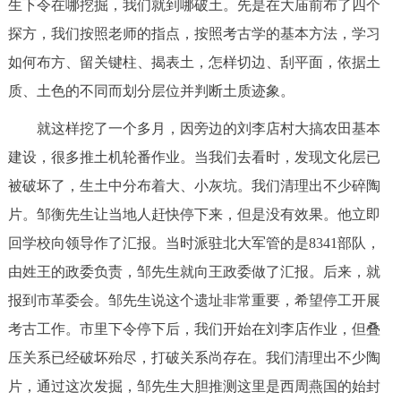
生下令在哪挖掘，我们就到哪破土。先是在大庙前布了四个
探方，我们按照老师的指点，按照考古学的基本方法，学习
如何布方、留关键柱、揭表土，怎样切边、刮平面，依据土
质、土色的不同而划分层位并判断土质迹象。
就这样挖了一个多月，因旁边的刘李店村大搞农田基本
建设，很多推土机轮番作业。当我们去看时，发现文化层已
被破坏了，生土中分布着大、小灰坑。我们清理出不少碎陶
片。邹衡先生让当地人赶快停下来，但是没有效果。他立即
回学校向领导作了汇报。当时派驻北大军管的是8341部队，
由姓王的政委负责，邹先生就向王政委做了汇报。后来，就
报到市革委会。邹先生说这个遗址非常重要，希望停工开展
考古工作。市里下令停下后，我们开始在刘李店作业，但叠
压关系已经破坏殆尽，打破关系尚存在。我们清理出不少陶
片，通过这次发掘，邹先生大胆推测这里是西周燕国的始封