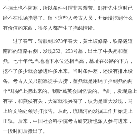
不挡土也不防寒，所以条件可谓非常艰苦。邹衡先生这时已
经不在现场指导了。留下这些人考古人员，开始没挖到什么
有价值的东西，很多人都产生了抱怨情绪。
过了春节，转眼到1973年春天，黄土坡修路，铁路隧道
南部的道路右侧，发现252、253号墓，出土了牛头鬲和堇
鼎。七十年代,当地地下水位还相当高，墓址在公路的下方，
挖不了多少就会渗进许多水来。当时条件差，还没有排水设
备。考古人员只能靠徒手去捞，堇鼎就是用绳子拴到鼎的两
个“耳朵”上捞出来的。我听葛英会回忆说的。当时，发现鼎上
有字，和燕侯有关，大家就很兴奋了，认为是重大发现，马
上给文物处领导打报告。从此，琉璃河的发掘工作开始走上
正轨。后来，中国社会科学院考古研究所也派人参与进来，
一段时间后撤出了。