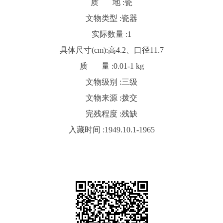
质 地 :
瓷
文物类型 :
瓷器
实际数量 :
1
具体尺寸(cm):
高4.2、口径11.7
质 量 :
0.01-1 kg
文物级别 :
三级
文物来源 :
拨交
完残程度 :
残缺
入藏时间 :
1949.10.1-1965