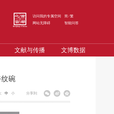
/
访问我的专属空间
简
繁
网站无障碍
智能问答
文献与传播
文博数据
卉纹碗
大
中
小
分享到: