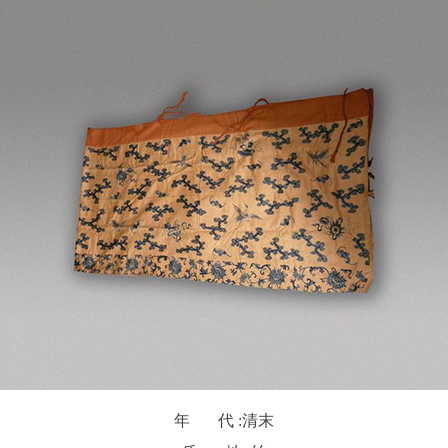
年 代 :
清末