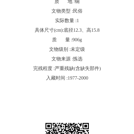
质 地 :
铜
文物类型 :
民俗
实际数量 :
1
具体尺寸(cm):
底径12.3、高15.8
质 量 :
906g
文物级别 :
未定级
文物来源 :
拣选
完残程度 :
严重残缺(含缺失部件)
入藏时间 :
1977-2000