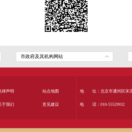
法律声明
站点地图
地 址：北京市通州区宋庄南
关于我们
意见建议
电 话：010-55529932