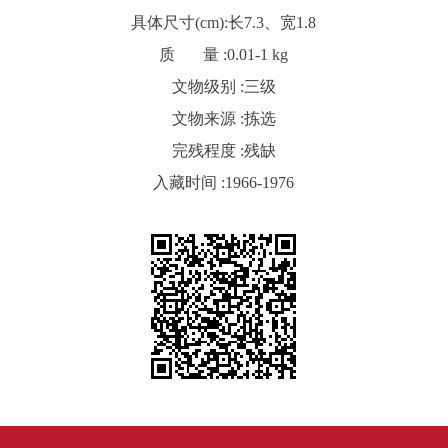
具体尺寸(cm):
长7.3、宽1.8
质 量 :
0.01-1 kg
文物级别 :
三级
文物来源 :
拣选
完残程度 :
残缺
入藏时间 :
1966-1976