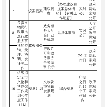
【办理建议和
政府
建议提
提案总体情
实时
网站
7
议案提案
案
况】【有关工
公开
常规
作动态】
公开
负责文
大厅
政务服
物局行
公开
务大厅
实时
政审批
8
见具体事项
政府
窗口业
公开
及行政
网站
务规范
服务事
公开
项的咨
政务服务
行政许
询、受
政府
可和政
理、协
7个工
网站
9
务服务
调、发
作日
常规
事项结
证等工
公开
果 公示
作
组织拟
定全市
印发
文物和
文物及
之日
政府
博物馆
博物馆
起15
网站
10
规划计划
综合规划
工作规
发展规
个工
常规
划和年
划
作日
公开
度工作
内
计划