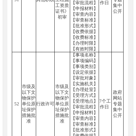
【审批流程】
作日
工资质
集中
【申报材料】
证书》
公开
【审查内容】
初审
【审查标准】
【批准形式】
【收费依据】
【收费标准】
【办理时限】
【有效时限】
【事项名称】
【事项编码】
【事项类别】
【设定依据】
【审批对象】
【实施机关】
市级及
市级及
【办理处室】
以下文
以下文
政府
【受理方式】
物保护
物保护
网站
【受理地点】
7个工
52
单位原
行政许可
单位原
专题
【审批流程】
作日
址保护
址保护
集中
【申报材料】
措施批
措施批
公开
【审查内容】
准
准
【审查标准】
【批准形式】
【收费依据】