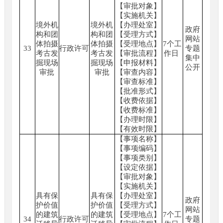
【审批对象】
【实施机关】
境外机
境外机
【办理处室】
政府
构和团
构和团
【受理方式】
网站
体拍摄
体拍摄
【受理地点】
7个工
33
行政许可
专题
考古发
考古发
【审批流程】
作日
集中
掘现场
掘现场
【申报材料】
公开
审批
审批
【审查内容】
【审查标准】
【批准形式】
【收费依据】
【收费标准】
【办理时限】
【有效时限】
【事项名称】
【事项编码】
【事项类别】
【设定依据】
【审批对象】
【实施机关】
具有保
具有保
【办理处室】
政府
护价值
护价值
【受理方式】
网站
的建筑
的建筑
【受理地点】
7个工
34
行政许可
专题