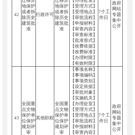
迁移异
迁移异
【办理处室】
政府
地保护
地保护
【受理方式】
网站
或者拆
或者拆
【受理地点】
7个工
42
行政许可
专题
除历史
除历史
【审批流程】
作日
集中
建筑批
建筑批
【申报材料】
公开
准
准
【审查内容】
【审查标准】
【批准形式】
【收费依据】
【收费标准】
【办理时限】
【有效时限】
【事项名称】
【事项编码】
【事项类别】
【设定依据】
【审批对象】
【实施机关】
全国重
全国重
【办理处室】
政府
点文物
点文物
【受理方式】
网站
保护单
保护单
【受理地点】
7个工
43
其他职权
专题
位保护
位保护
【审批流程】
作日
集中
规划评
规划评
【申报材料】
公开
审
审
【审查内容】