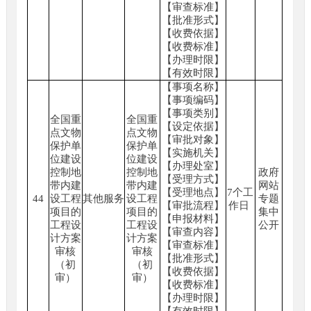
【审查标准】
【批准形式】
【收费依据】
【收费标准】
【办理时限】
【有效时限】
【事项名称】
【事项编码】
【事项类别】
全国重
全国重
【设定依据】
点文物
点文物
【审批对象】
保护单
保护单
【实施机关】
位建设
位建设
【办理处室】
控制地
控制地
政府
【受理方式】
带内建
带内建
网站
【受理地点】
7个工
44
设工程
其他服务
设工程
专题
【审批流程】
作日
项目的
项目的
集中
【申报材料】
工程设
工程设
公开
【审查内容】
计方案
计方案
【审查标准】
审核
审核
【批准形式】
（初
（初
【收费依据】
审）
审）
【收费标准】
【办理时限】