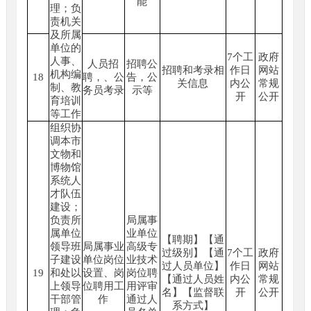
能
理；负
责机关
及所属
单位的
7个工
政府
人事、
人员招
招聘公
招聘和考录相
作日
网站
机构编
18
聘，、公
告，公
关信息
内公
常规
制、教
务员考录
示等
开
公开
育培训
等工作
组织协
调本市
文物和
博物馆
系统人
才队伍
建设；
负责所
局属事
属单位
业单位
【聘期】【通
领导班
局属事业
高级专
过级别】【通
7个工
政府
子建设
单位岗位
业技术
过人员单位】
作日
网站
19
和处以
设置、岗
岗位聘
【通过人员姓
内公
常规
上领导
位聘用工
用评审
名】【监督联
开
公开
干部管
作
通过人
系方式】