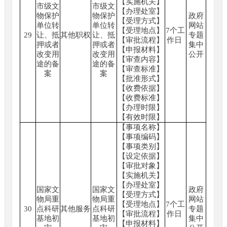
【实施机关】
市级文
市级文
【办理处室】
物保护
物保护
政府
【受理方式】
单位转
单位转
网站
【受理地点】
7个工
29
让、抵
其他职权
让、抵
专题
【审批流程】
作日
押或者
押或者
集中
【申报材料】
改变用
改变用
公开
【审查内容】
途的备
途的备
【审查标准】
案
案
【批准形式】
【收费依据】
【收费标准】
【办理时限】
【有效时限】
【事项名称】
【事项编码】
【事项类别】
【设定依据】
【审批对象】
【实施机关】
【办理处室】
国家文
国家文
政府
【受理方式】
物局重
物局重
网站
【受理地点】
7个工
30
点科研
其他服务
点科研
专题
【审批流程】
作日
基地初
基地初
集中
【申报材料】