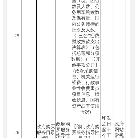
国（境）团组
数及人数、公
务用车购置数
及保有量、国
内公务接待的
批次及人数、
25
《“三公”经费
财政拨款支出
决算表》（包
括总额和分项
数额）） 【其
他事项公开】
(政府采购信
息、机关运行
经费、行政事
业性收费重点
项目信息、绩
效信息、国有
资产占有使用
情况)
印发
政府购
之日
政府
政府购买
【部门政府购
买服务
起十
网站
26
服务目录
买服务指导性
指导性
个工
常规