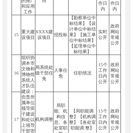
的推广
用
作日
作日
和应用
内
内
工作
【勘察单位中
标结果】【设
政府
计单位中标结
重大建
XXXX建
实时
网站
15
招投标
果】【施工单
设项目
设项目
公开
常规
位中标结果】
公开
【监理单位中
标结果】
组织协
调本市
15个
政府
局系统处
文物和
人事任
工作
网站
16
级干部任
任职情况
博物馆
免
日内
常规
免
系统人
公开
公开
才队伍
建设；
负责所
属单位
局职
领导班
能、机
【局职能调
15个
政府
子建设
构信
整】【机构调
工作
网站
17
机构调整
和处以
息、各
整】【各处室
日内
常规
上领导
处室职
职能调 整】
公开
公开
干部管