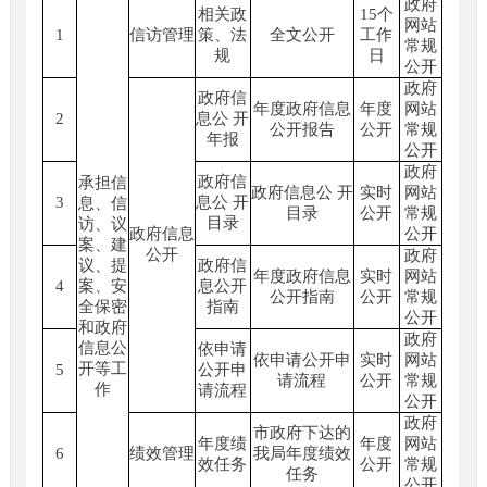
政府
相关政
15个
网站
1
信访管理
策、法
全文公开
工作
常规
规
日
公开
政府
政府信
年度政府信息
年度
网站
2
息公 开
公开报告
公开
常规
年报
公开
政府
政府信
承担信
政府信息公 开
实时
网站
3
息公 开
息、信
目录
公开
常规
目录
访、议
政府信息
公开
案、建
公开
政府
议、提
政府信
年度政府信息
实时
网站
4
案、安
息公开
公开指南
公开
常规
全保密
指南
公开
和政府
政府
信息公
依申请
依申请公开申
实时
网站
开等工
5
公开申
请流程
公开
常规
作
请流程
公开
政府
市政府下达的
年度绩
年度
网站
6
绩效管理
我局年度绩效
效任务
公开
常规
任务
公开