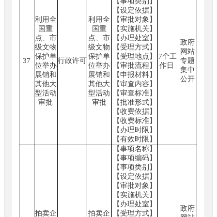
【事项类别】
【设定依据】
利用全
利用全
【审批对象】
国重
国重
【实施机关】
点、市
点、市
【办理处室】
政府
级文物
级文物
【受理方式】
网站
保护单
保护单
【受理地点】
7个工
37
行政许可
专题
位举办
位举办
【审批流程】
作日
集中
展销和
展销和
【申报材料】
公开
其他大
其他大
【审查内容】
型活动
型活动
【审查标准】
审批
审批
【批准形式】
【收费依据】
【收费标准】
【办理时限】
【有效时限】
【事项名称】
【事项编码】
【事项类别】
【设定依据】
【审批对象】
【实施机关】
【办理处室】
政府
拍卖企
拍卖企
【受理方式】