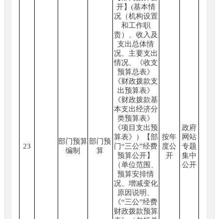
开】(基本情
况（机构设置
和工作职
责）、收入及
支出总体情
况、主要支出
情况、《收支
预算总表》
《财政拨款支
出预算表》
《财政拨款基
本支出经济分
类预算表》
《项目支出预
政府
算表》）【部
按年
网站
部门预算
部门预
23
门“三公”经费
度公
专题
编制
算
预算公开】
开
集中
（单位范围、
公开
预算安排情
况、增减变化
原因说明、
《“三公”经费
财政拨款预算