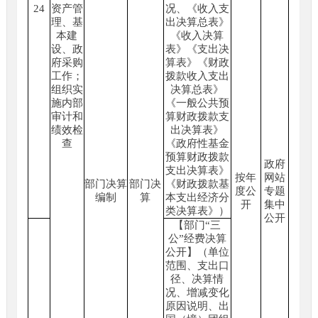
24
资产管
况、《收入支
理、基
出决算总表》
本建
《收入决算
设、政
表》《支出决
府采购
算表》《财政
工作；
拨款收入支出
组织实
决算总表》
施内部
《一般公共预
审计和
算财政拨款支
绩效检
出决算表》
查
《政府性基金
预算财政拨款
政府
支出决算表》
按年
网站
部门决算
部门决
《财政拨款基
度公
专题
编制
算
本支出经济分
开
集中
类决算表》）
公开
【部门“三
公”经费决算
公开】（单位
范围、支出口
径、决算情
况、增减变化
原因说明、出