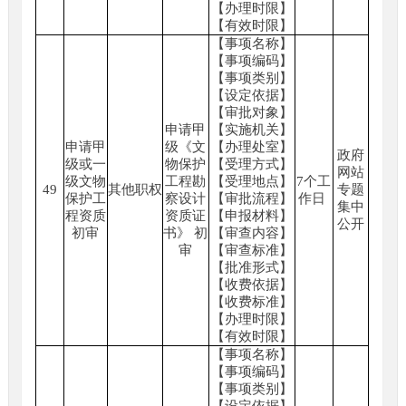
【办理时限】
【有效时限】
【事项名称】
【事项编码】
【事项类别】
【设定依据】
【审批对象】
申请甲
【实施机关】
申请甲
级《文
【办理处室】
政府
级或一
物保护
【受理方式】
网站
级文物
工程勘
【受理地点】
7个工
49
其他职权
专题
保护工
察设计
【审批流程】
作日
集中
程资质
资质证
【申报材料】
公开
初审
书》 初
【审查内容】
审
【审查标准】
【批准形式】
【收费依据】
【收费标准】
【办理时限】
【有效时限】
【事项名称】
【事项编码】
【事项类别】