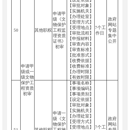
【设定依据】
【审批对象】
【实施机关】
申请甲
【办理处室】
级《文
政府
【受理方式】
物保护
网站
【受理地点】
7个工
50
其他职权
工程监
专题
【审批流程】
作日
理资质
集中
【申报材料】
证书》
公开
【审查内容】
初审
【审查标准】
【批准形式】
【收费依据】
申请甲
【收费标准】
级或一
【办理时限】
级文物
【有效时限】
保护工
【事项名称】
程资质
【事项编码】
初审
【事项类别】
【设定依据】
【审批对象】
【实施机关】
申请一
【办理处室】
级《文
政府
【受理方式】
物保护
网站
【受理地点】
7个工
51
其他职权
工程施
专题