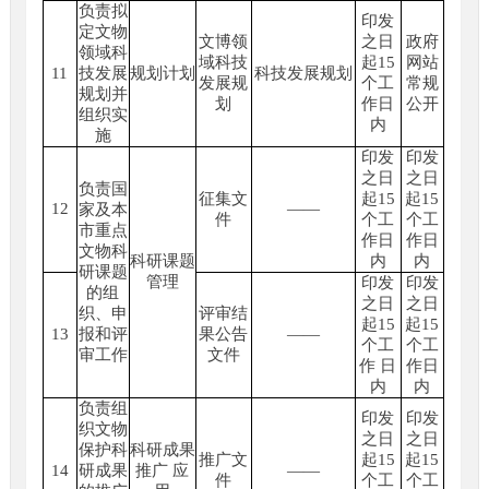
负责拟
印发
定文物
文博领
之日
政府
领域科
域科技
起15
网站
11
技发展
规划计划
科技发展规划
发展规
个工
常规
规划并
划
作日
公开
组织实
内
施
印发
印发
之日
之日
负责国
征集文
起15
起15
12
——
家及本
件
个工
个工
市重点
作日
作日
文物科
科研课题
内
内
研课题
管理
印发
印发
的组
之日
之日
织、申
评审结
起15
起15
13
报和评
果公告
——
个工
个工
审工作
文件
作 日
作日
内
内
负责组
印发
印发
织文物
之日
之日
保护科
科研成果
推广文
起15
起15
14
研成果
推广 应
——
件
个工
个工