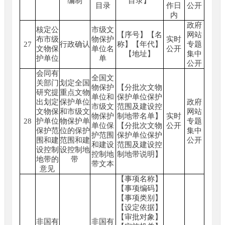
编制
目录】
目录
作日
公开
内
政府
核定公
市级文
【序号】【名
网站
布市级
物保护
实时
27
行政确认
称】【年代】
专题
文物保
单位名
公开
【地址】
集中
护单位
单
公开
会同有
全国文
关部门
划定全国
物保护
【分批次文物
研究提
重点文物
单位和
保护单位保护
出划定
保护单位
政府
市级文
范围及建设控
文物保
和市级文
网站
物保护
制地带名单】
实时
28
护单位
物保护单
专题
单位保
【分批次文物
公开
保护范
位的保护
集中
护范围
保护单位保护
围和建
范围和建
公开
和建设
范围及建设控
设控制
设控制地
控制地
制地带说明】
地带的
带
带文本
意见
【事项名称】
【事项编码】
【事项类别】
【设定依据】
【审批对象】
非国有
非国有