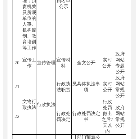
理；负
员名单
责机关
公示
及所属
单位的
人事、
机构编
制、教
育培训
等工作
政府
宣传工
宣传材
实时
网站
20
宣传管理
全文公开
作
料
公开
专题
公开
政府
行政执
见具体执法事
实时
网站
21
法职责
项
公开
常规
公开
文物行
行政
行政执法
政执法
处罚
政府
行政处
行政处罚决定
做出
网站
22
罚决定
书
之后7
常规
天以
公开
内
【部门预算公