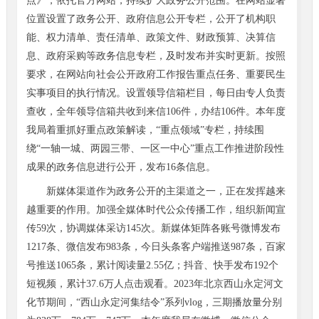
点》，依托官方网站，持续扩大政务公开范围。在网站显著
位置设置了政务公开、政府信息公开专栏，公开了机构职
能、权力清单、责任清单、政策文件、财政预算、决算信
息、政府采购等政务信息专栏，及时发布并实时更新。按照
要求，在网站向社会公开政府工作报告重点任务、重要民生
实事项目的执行情况。设置领导信箱栏目，每日由专人负责
查收，全年领导信箱共收到来信106件，办结106件。本年度
我局着重抓好重点政策解读，“重点领域”专栏，持续围
绕“一轴一城、两园三带、一区一中心”重点工作推进阶段性
成果的政务信息进行公开，发布16条信息。
新媒体渠道作为政务公开的主渠道之一，正在发挥越来
越重要的作用。加强全媒体时代公众传播工作，组织新闻宣
传59次，协调媒体采访145次。新媒体矩阵各账号微博发布
1217条、微信发布983条，今日头条客户端推送987条，百家
号推送1065条，累计阅读量2.55亿；抖音、快手发布192个
短视频，累计37.6万人点击观看。2023年北京西山永定河文
化节期间，“西山永定河集结令”系列vlog，三期播放量分别