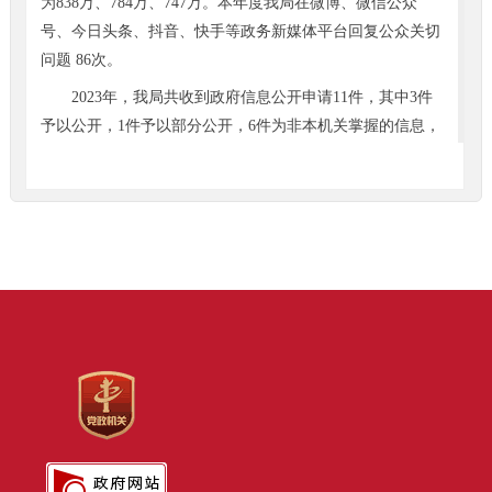
为838万、784万、747万。本年度我局在微博、微信公众
号、今日头条、抖音、快手等政务新媒体平台回复公众关切
问题 86次。
2023年，我局共收到政府信息公开申请11件，其中3件
予以公开，1件予以部分公开，6件为非本机关掌握的信息，
1件申请人无正当理由逾期不补正、行政机关不再处理其政
府信息公开申请。政府信息依申请公开工作符合程序，告知
书均指出了明确的救济途径，答复规范。
2023年，没有新增针对我局政府信息公开工作的行政复
议申请，未经复议直接起诉的行政诉讼共0件。
二、主动公开政府信息情况
第二十条第（一）项
信息内容
本年制发件数
本年废
规章
0
0