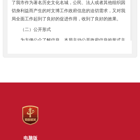
了我市作为著名历史文化名城，公民、法人或者其他组织因
切身利益而产生的对文博工作政府信息的迫切需求，又对我
局全面工作起到了良好的促进作用，收到了良好的效果。
（二）公开形式
为方便公众了解信息，本局主动公开政府信息的形式主
要包括通过政府网站、政府信息公开大厅、政府信息公开
栏、信息查阅点、新闻发布会、北京图书馆、北京档案馆文
件查询中心、报纸、广播、电视等。其中通过政府网站了解
查询政府信息，以其方便、快捷的特点成为最常用和最受欢
迎的公开形式。在便民服务上我们编辑印制了一批《北京市
文物局政府信息公开指南》，供广大民众自由索取。
三、政府信息依申请公开情况
（一）申请情况
本局2014年度共收到政府信息公开申请9件，6件为当面
申请，3件为邮寄申请。从申请的信息内容来看，均为业务
动态类信息。
电脑版