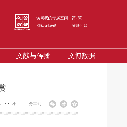
/
访问我的专属空间
简
繁
网站无障碍
智能问答
文献与传播
文博数据
赏
大
中
小
分享到: