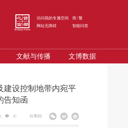
/
访问我的专属空间
简
繁
网站无障碍
智能问答
文献与传播
文博数据
及建设控制地带内宛平
的告知函
大
中
小
分享到: