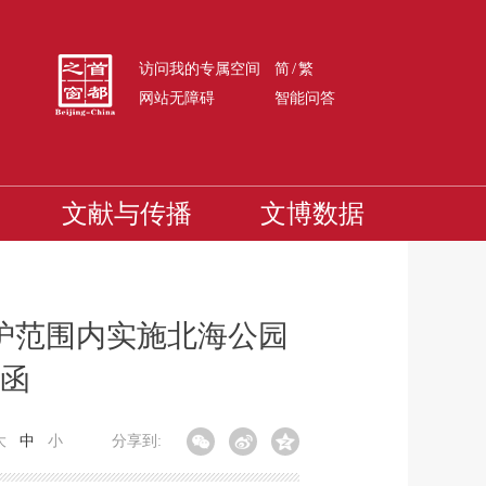
/
访问我的专属空间
简
繁
网站无障碍
智能问答
文献与传播
文博数据
护范围内实施北海公园
函
大
中
小
分享到: