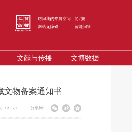
/
访问我的专属空间
简
繁
网站无障碍
智能问答
文献与传播
文博数据
藏文物备案通知书
大
中
小
分享到: