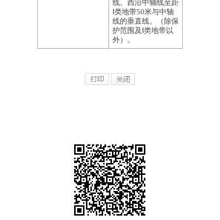
线。西沿中轴线至距
Ⅰ类地带50米与中轴
线的垂直线。（除保
护范围及Ⅰ类地带以
外）。