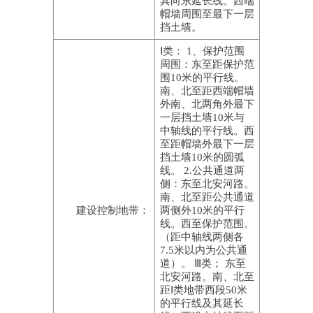
其向东延长线。西端
帽墙周围至最下一层
挡土墙。
Ⅰ类： 1、保护范围
周围：东至距保护范
围10米的平行线。
南、北至距西端帽墙
外南、北两角外最下
一层挡土墙10米与
中轴线的平行线。西
至距帽墙外最下一层
挡土墙10米的圆弧
线。 2.公共通道两
侧：东至北安河路。
南、北至距公共通道
建设控制地带：
两侧外10米的平行
线。西至保护范围。
（距中轴线两侧各
7.5米以内为公共通
道）。 Ⅲ类； 东至
北安河路。南、北至
距Ⅰ类地带西段50米
的平行线及其延长