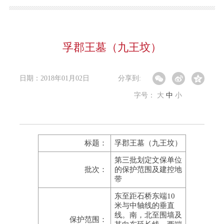
孚郡王墓（九王坟）
日期：2018年01月02日
分享到:
字号：
大
中
小
标题：
孚郡王墓（九王坟）
第三批划定文保单位
批次：
的保护范围及建控地
带
东至距石桥东端10
米与中轴线的垂直
线。南，北至围墙及
保护范围：