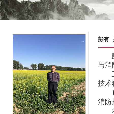
彭有
彭有
与消
工作
技术
19
消防
20