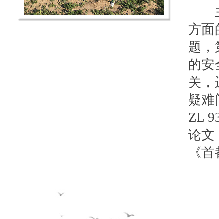
主要
方面
题，
的安
关，
疑难
ZL 
论文
《首