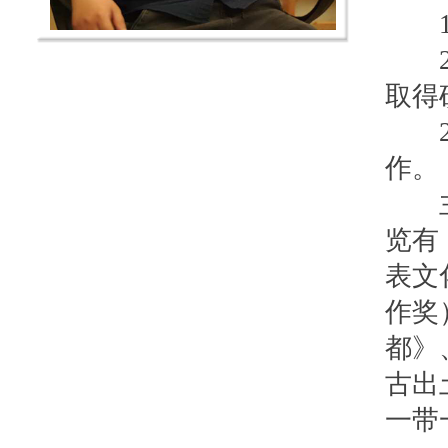
19
20
取得
20
作。
主要
览有
表文
作奖
都》
古出
一带