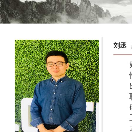
刘丞
姓
性
出生
职
研究
工
20