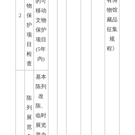
有博
的可
物
物馆
移动
2
保
藏品
文物
护
征集
保护
项
规
项目
目
程》
(5年
检
内)
查
基本
陈列
改
陈
陈、
列
临时
展
展览
览
举办