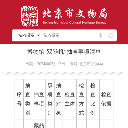
站内搜索
博物馆“双随机”抽查事项清单
日期：2024年03月12日
来源:北京市文物局
抽
事
抽
检
检
序
查
抽查
项
查
检查
查
查
检查
号
类
事项
类
对
主体
方
比
依据
别
别
象
式
例
藏品