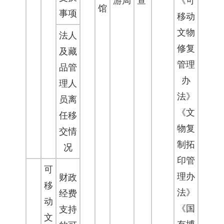
游局
查
《可
馆
事项
移动
文物
法人
修复
及藏
管理
品管
办
理人
法》
员离
《文
任移
物复
交情
制拓
况
印管
可
理办
财政
移
法》
经费
动
《国
支持
文