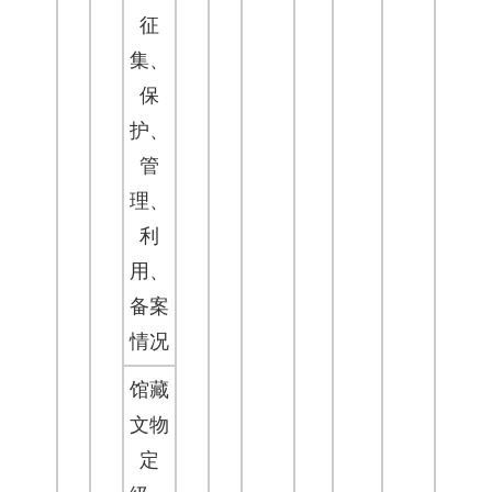
征
集、
保
护、
管
理、
利
用、
备案
情况
馆藏
文物
定