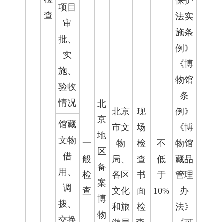
保护
项目
查
法实
审
施条
批、
例》
实
《博
施、
物馆
验收
条
情况
北
北京
现
例》
京
馆藏
市文
场
《博
地
文物
一
物
检
不
物馆
区
借
般
局、
查
低
藏品
备
用、
检
各区
书
于
管理
案
调
查
文化
面
10%
办
博
拨、
和旅
检
法》
物
交换