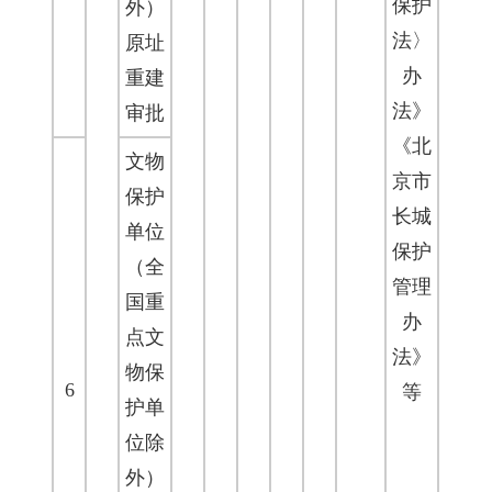
保护
外）
法〉
原址
办
重建
法》
审批
《北
文物
京市
保护
长城
单位
保护
（全
管理
国重
办
点文
法》
物保
6
等
护单
位除
外）