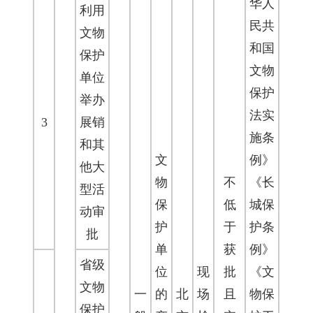
华人
利用
民共
文物
和国
保护
文物
单位
保护
举办
法实
3
展销
施条
和其
文
例》
他大
物
不
《长
型活
保
低
城保
动审
护
于
护条
批
单
获
例》
省级
位
现
批
《文
文物
一
的
北
场
且
物保
保护