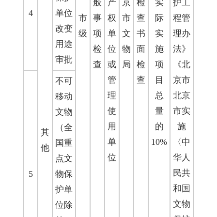
般
产
京
检
实
护工
4
单位
市
事
权
市
查
际
程管
改变
级
项
单
文
书
实
理办
用途
检
位
物
面
施
法》
审批
查
或
局
检
项
《北
管
查
目
京市
不可
理
总
北京
移动
使
量
市实
文物
用
的
施
（全
其
单
10%
〈中
国重
他
位
华人
点文
民共
5
物保
和国
护单
文物
位除