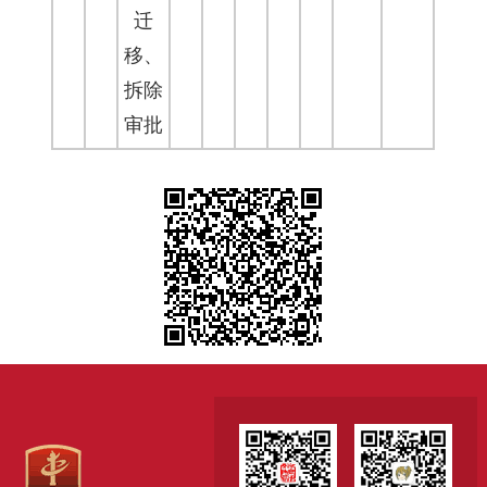
迁
移、
拆除
审批