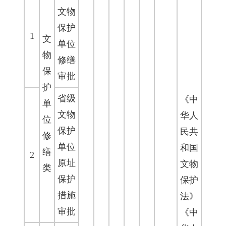
文物
保护
1
文
单位
物
修缮
保
审批
护
省级
《中
单
文物
华人
位
保护
民共
修
单位
和国
缮
2
原址
文物
类
保护
保护
措施
法》
审批
《中