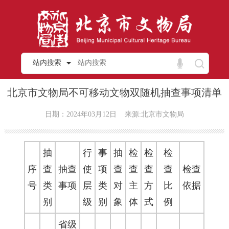
站内搜索
北京市文物局不可移动文物双随机抽查事项清单
日期：2024年03月12日
来源:北京市文物局
抽
行
事
抽
检
检
检
序
查
抽查
使
项
查
查
查
查
检查
号
类
事项
层
类
对
主
方
比
依据
别
级
别
象
体
式
例
省级