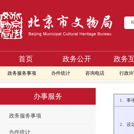
首页
政务公开
政务
政务服务事项
办件统计
咨询电话
行政许
首页
办事服务
文物进出境审核流程
文物临时进境及复出境
>
>
>
北京地区备案且正常开放博物馆地图
办事服务
1、事
政务服务事项
2、设
办件统计