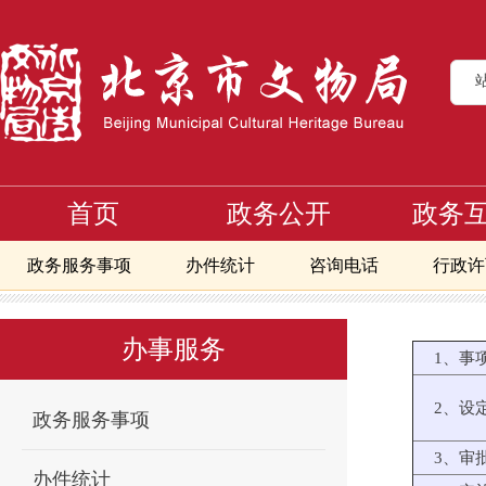
首页
政务公开
政务
政务服务事项
办件统计
咨询电话
行政许
首页
办事服务
文物进出境审核流程
文物及文物复仿制品出
>
>
>
北京地区备案且正常开放博物馆地图
办事服务
1、事
2、设
政务服务事项
3、审
办件统计