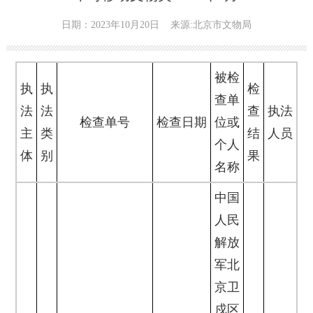
日期：2023年10月20日
来源:北京市文物局
被检
执
执
检
查单
法
法
查
执法
检查单号
检查日期
位或
主
类
结
人员
个人
体
别
果
名称
中国
人民
解放
军北
京卫
戍区