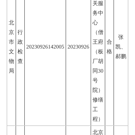
关服
务中
北
心
京
行
（僧
张
市
政
王府
合
20230926142005
20230926
凯、
文
检
（板
格
郝鹏
物
查
厂胡
局
同30
号
院）
修缮
工
程）
北京