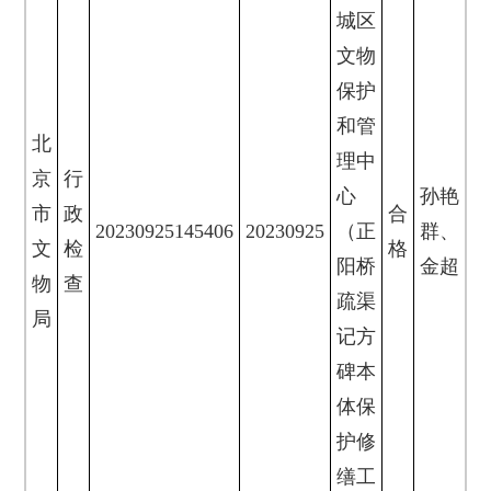
城区
文物
保护
和管
北
理中
京
行
心
孙艳
市
政
合
20230925145406
20230925
（正
群、
文
检
格
阳桥
金超
物
查
疏渠
局
记方
碑本
体保
护修
缮工