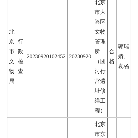
北京
市大
兴区
北
文物
京
行
管理
郭瑞
市
政
所
合
20230920102452
20230920
婧、
文
检
（团
格
袁杨
物
查
河行
局
宫遗
址修
缮工
程）
北京
市东