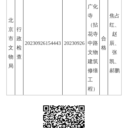
广化
寺
焦占
北
（拈
红、
京
行
花寺
赵
市
政
合
20230926154443
20230926
中路
辰、
文
检
格
文物
张
物
查
建筑
凯、
局
修缮
郝鹏
工
程）