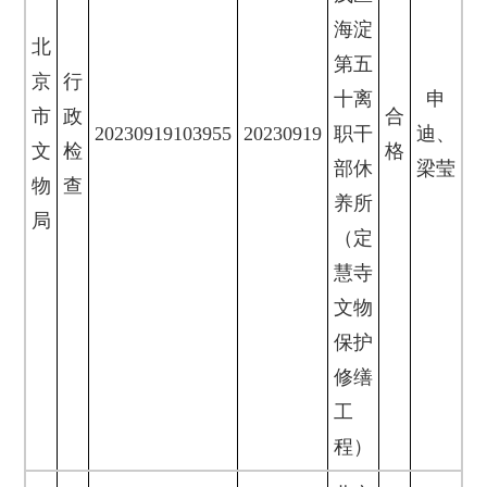
海淀
北
第五
京
行
十离
申
市
政
合
20230919103955
20230919
职干
迪、
文
检
格
部休
梁莹
物
查
养所
局
（定
慧寺
文物
保护
修缮
工
程）