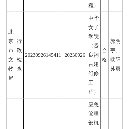
程）
中华
女子
北
学院
京
行
郭明
（贤
市
政
合
宇、
20230926145411
20230926
良祠
文
检
格
欧阳
古建
物
查
苏勇
维修
局
工
程）
应急
管理
部机