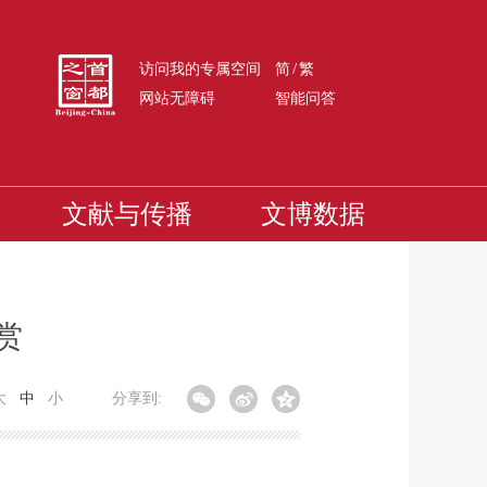
/
访问我的专属空间
简
繁
网站无障碍
智能问答
文献与传播
文博数据
赏
大
中
小
分享到: